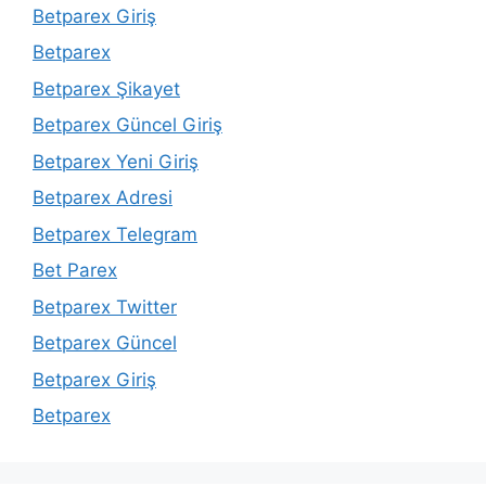
Betparex Giriş
Betparex
Betparex Şikayet
Betparex Güncel Giriş
Betparex Yeni Giriş
Betparex Adresi
Betparex Telegram
Bet Parex
Betparex Twitter
Betparex Güncel
Betparex Giriş
Betparex