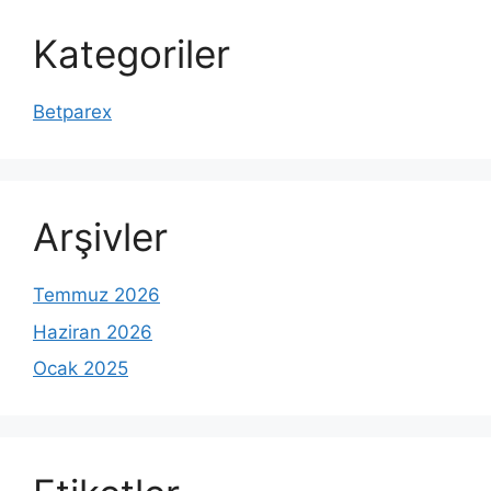
Kategoriler
Betparex
Arşivler
Temmuz 2026
Haziran 2026
Ocak 2025