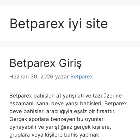
Betparex iyi site
Betparex Giriş
Haziran 30, 2026
yazar
Betparex
Betparex bahisleri at yarışı atı ve tazı üzerine
eşzamanlı sanal deve yarışı bahisleri, Betparex
deve bahisleri aracılığıyla eşsiz bir fırsattır.
Gerçek sporlara benzeyen bu oyunları
oynayabilir ve yarıştığınız gerçek kişilere,
gruplara veya kişilere bahis yapmak