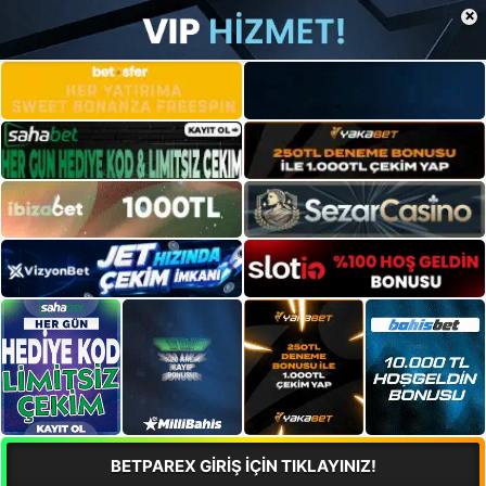
×
BETPAREX GİRİŞ İÇİN TIKLAYINIZ!