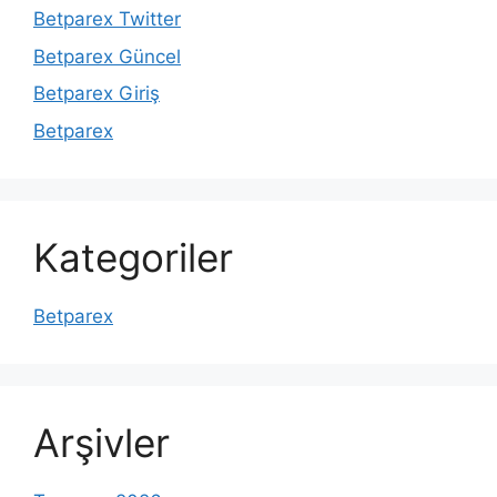
Betparex Twitter
Betparex Güncel
Betparex Giriş
Betparex
Kategoriler
Betparex
Arşivler