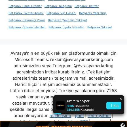
Betparex Sanal Oranlar
Betparex Telegram
Betparex Twitter
Bet Parex Twitter Adresi
Betparex Vip Hesabı
Betparex Yeni Giriş
Betparex Çevrimiçi Poker
Betparex Çevrimiçi Şikayet
Betparex Ödeme İşlemleri
Betparex Üyelik İşlemleri
Betparex Şikayet
Avrasya'nın en büyük reklam platformunda olmak için
Microsoft Teams:
reklam@avrasyamarketing.com
adresimizden veya Telegram: @Avrasyamarketing
adresimizden irtibat kurabilirsiniz. (Tek iletişim
adreslerimiz teams / telegram ve mail adresimizdir.
Harici hiçbir iletişim adresimiz bulunmamaktadır.
Lütfen itibar etmeyiniz.) Türkiye yasalarına göre 7258
sayılı kanun uyarınca yasa dışı bahis oynamanın
cezaları mevcuttur. Şu an bulunduğunuz site hiç bir
şekilde illegal bahis oyunları oynatmıyor ve oynamaya
aracı olmuyordur.
maltcasino
|
qbet
|
redroyalbet
|
orbibet
|
chamadaslot
|
goldspin777
|
spinwon
|
×