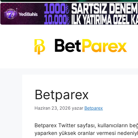
İçeriğe
atla
Betparex
Haziran 23, 2026
yazar
Betparex
Betparex Twitter sayfası, kullanıcıların be
yaparken yüksek oranlar vermesi nedeniyle