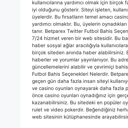
kullanıcılarına yardımcı olmak için birçok f
iyi olduğunu gösterir. Siteyi işleten, kullan
üyelerdir. Bu fırsatların temel amacı cas
yardımcı olmaktır. Bu, üyelerin oynadıkla
tanır. Betparex Twitter Futbol Bahis Seçen
7/24 hizmet veren bir web sitesidir. Bu ba
haber sosyal ağlar aracılığıyla kullanıcıla
birçok siteden anında haber alabilirsiniz.
haberler ve yorumlar yayınlanıyor. Bu adres
güncellemelerini alabilir ve çevrimiçi bahis
Futbol Bahis Seçenekleri Nelerdir. Betparex 
geçen gün daha fazla insan siteyi kullanıyo
ve casino oyunları oynayarak daha fazla pa
önce casino oyunları oynadığınız için ger
kazanabilirsiniz. Bu sitedeki en popüler oy
rulet ve video pokerdir. Beğendiğiniz herh
web sitesinin kütüphanesinde arayabilirsin