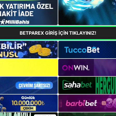
BETPAREX GİRİŞ İÇİN TIKLAYINIZ!