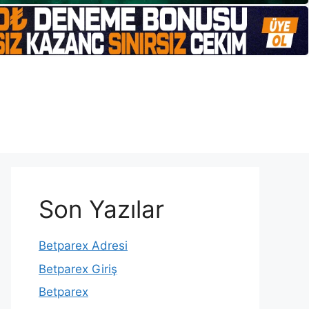
Son Yazılar
Betparex Adresi
Betparex Giriş
Betparex