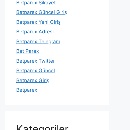
Betparex Şikayet
Betparex Güncel Giriş
Betparex Yeni Giriş
Betparex Adresi
Betparex Telegram
Bet Parex
Betparex Twitter
Betparex Güncel
Betparex Giriş
Betparex
Kategoriler