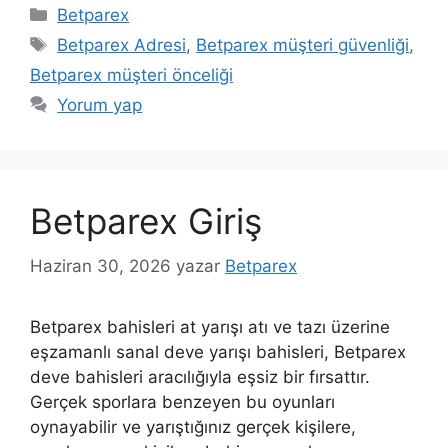
Kategoriler
Betparex
Etiketler
Betparex Adresi
,
Betparex müşteri güvenliği
,
Betparex müşteri önceliği
Yorum yap
Betparex Giriş
Haziran 30, 2026
yazar
Betparex
Betparex bahisleri at yarışı atı ve tazı üzerine
eşzamanlı sanal deve yarışı bahisleri, Betparex
deve bahisleri aracılığıyla eşsiz bir fırsattır.
Gerçek sporlara benzeyen bu oyunları
oynayabilir ve yarıştığınız gerçek kişilere,