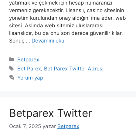
yatırmak ve çekmek için hesap numaranızı
vermeniz gerekecektir. Lisanslı, casino sitesinin
yönetim kurulundan onay aldığını ima eder. web
sitesi. Aslında web sitemiz uluslararası
lisanslıdır, bu da onu son derece güvenilir kılar.
Sonuç …
Devamını oku
Kategoriler
Betparex
Etiketler
Bet Parex
,
Bet Parex Twitter Adresi
Yorum yap
Betparex Twitter
Ocak 7, 2025
yazar
Betparex