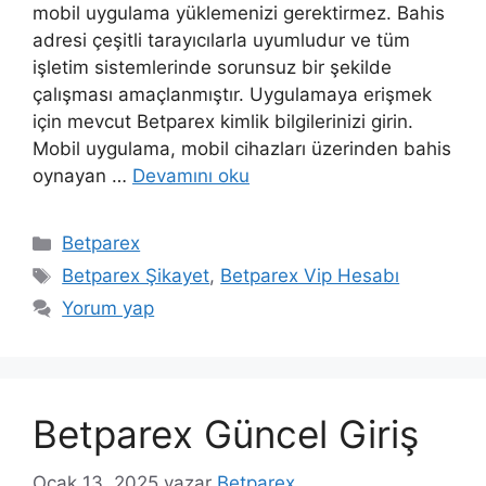
mobil uygulama yüklemenizi gerektirmez. Bahis
adresi çeşitli tarayıcılarla uyumludur ve tüm
işletim sistemlerinde sorunsuz bir şekilde
çalışması amaçlanmıştır. Uygulamaya erişmek
için mevcut Betparex kimlik bilgilerinizi girin.
Mobil uygulama, mobil cihazları üzerinden bahis
oynayan …
Devamını oku
Kategoriler
Betparex
Etiketler
Betparex Şikayet
,
Betparex Vip Hesabı
Yorum yap
Betparex Güncel Giriş
Ocak 13, 2025
yazar
Betparex