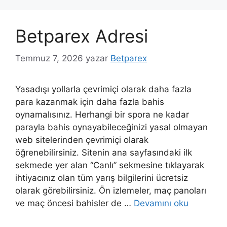
Betparex Adresi
Temmuz 7, 2026
yazar
Betparex
Yasadışı yollarla çevrimiçi olarak daha fazla
para kazanmak için daha fazla bahis
oynamalısınız. Herhangi bir spora ne kadar
parayla bahis oynayabileceğinizi yasal olmayan
web sitelerinden çevrimiçi olarak
öğrenebilirsiniz. Sitenin ana sayfasındaki ilk
sekmede yer alan “Canlı” sekmesine tıklayarak
ihtiyacınız olan tüm yarış bilgilerini ücretsiz
olarak görebilirsiniz. Ön izlemeler, maç panoları
ve maç öncesi bahisler de …
Devamını oku