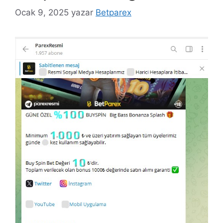
Ocak 9, 2025
yazar
Betparex