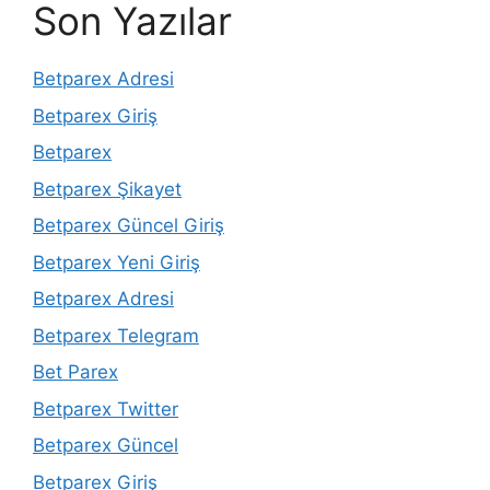
Son Yazılar
Betparex Adresi
Betparex Giriş
Betparex
Betparex Şikayet
Betparex Güncel Giriş
Betparex Yeni Giriş
Betparex Adresi
Betparex Telegram
Bet Parex
Betparex Twitter
Betparex Güncel
Betparex Giriş