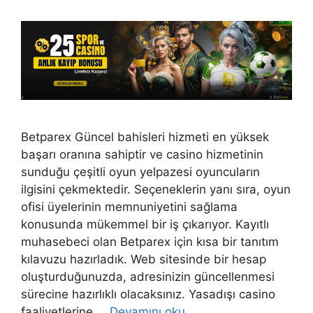
Betparex Güncel bahisleri hizmeti en yüksek
başarı oranına sahiptir ve casino hizmetinin
sunduğu çeşitli oyun yelpazesi oyuncuların
ilgisini çekmektedir. Seçeneklerin yanı sıra, oyun
ofisi üyelerinin memnuniyetini sağlama
konusunda mükemmel bir iş çıkarıyor. Kayıtlı
muhasebeci olan Betparex için kısa bir tanıtım
kılavuzu hazırladık. Web sitesinde bir hesap
oluşturduğunuzda, adresinizin güncellenmesi
sürecine hazırlıklı olacaksınız. Yasadışı casino
faaliyetlerine …
Devamını oku