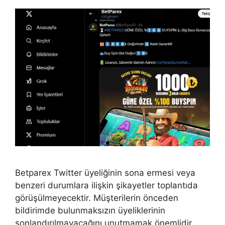
Betparex Twitter üyeliğinin sona ermesi veya
benzeri durumlara ilişkin şikayetler toplantıda
görüşülmeyecektir. Müşterilerin önceden
bildirimde bulunmaksızın üyeliklerinin
sonlandırılmayacağını unutmamak önemlidir.