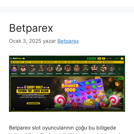
Betparex
Ocak 3, 2025
yazar
Betparex
Betparex slot oyuncularının çoğu bu bölgede