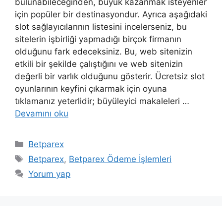
bulunabileceğinden, büyük kazanmak isteyenler
için popüler bir destinasyondur. Ayrıca aşağıdaki
slot sağlayıcılarının listesini incelerseniz, bu
sitelerin işbirliği yapmadığı birçok firmanın
olduğunu fark edeceksiniz. Bu, web sitenizin
etkili bir şekilde çalıştığını ve web sitenizin
değerli bir varlık olduğunu gösterir. Ücretsiz slot
oyunlarının keyfini çıkarmak için oyuna
tıklamanız yeterlidir; büyüleyici makaleleri …
Devamını oku
Kategoriler
Betparex
Etiketler
Betparex
,
Betparex Ödeme İşlemleri
Yorum yap