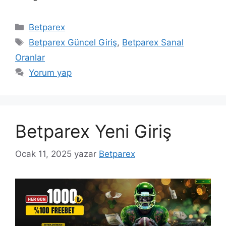
Kategoriler
Betparex
Etiketler
Betparex Güncel Giriş
,
Betparex Sanal
Oranlar
Yorum yap
Betparex Yeni Giriş
Ocak 11, 2025
yazar
Betparex