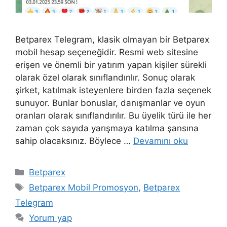
Betparex Telegram, klasik olmayan bir Betparex
mobil hesap seçeneğidir. Resmi web sitesine
erişen ve önemli bir yatırım yapan kişiler sürekli
olarak özel olarak sınıflandırılır. Sonuç olarak
şirket, katılmak isteyenlere birden fazla seçenek
sunuyor. Bunlar bonuslar, danışmanlar ve oyun
oranları olarak sınıflandırılır. Bu üyelik türü ile her
zaman çok sayıda yarışmaya katılma şansına
sahip olacaksınız. Böylece …
Devamını oku
Kategoriler
Betparex
Etiketler
Betparex Mobil Promosyon
,
Betparex
Telegram
Yorum yap