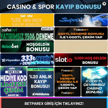
×
BETPAREX GİRİŞ İÇİN TIKLAYINIZ!