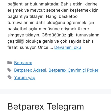
bağlantılar bulunmaktadır. Bahis etkinliklerine
erişmek ve mevcut seçenekleri keşfetmek için
bağlantıya tıklayın. Hangi basketbol
turnuvalarının dahil olduğunu öğrenmek için
basketbol açılır menüsüne erişmek üzere
simgeye tıklayın. Gördüğünüz gibi turnuvaların
çeşitliliği oldukça geniş ve çok sayıda bahis
fırsatı sunuyor. Önce …
Devamını oku
Kategoriler
Betparex
Etiketler
Betparex Adresi
,
Betparex Çevrimiçi Poker
Yorum yap
Betparex Telegram